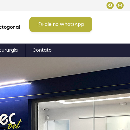
Fale no WhatsApp
Octogonal -
cururgia
Contato