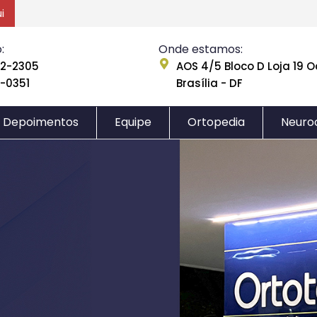
i
Emergências ortopédicas e neurológicas, clique aqui
:
Onde estamos:
22-2305
AOS 4/5 Bloco D Loja 19 
5-0351
Brasília - DF
Depoimentos
Equipe
Ortopedia
Neuro